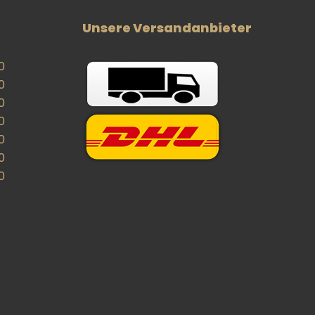
Unsere Versandanbieter
0
0
0
0
0
0
0