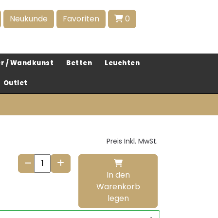
Neukunde
Favoriten
0
er / Wandkunst
Betten
Leuchten
Outlet
x69x48cm
Preis Inkl. MwSt.
In den
Warenkorb
legen